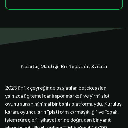
Kuruluş Mantığı: Bir Tepkinin Evrimi
2023'ün ilk çeyreğinde başlatılan betcio, aslen
yalnızca üç temel canlı spor marketi ve yirmi slot
oyunu sunan minimal bir bahis platformuydu. Kuruluş
kararı, oyuncuların "platform karmaşıklığı" ve "opak
işlem süreçleri" şikayetlerine doğrudan bir yanıt
olarak alındı. İlk yıl, sadece Türkiye'deki 15.000