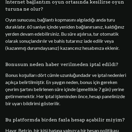
İnternet bağlantım oyun ortasında kesilirse oyun
turuna ne olur?
Oyun sunucusu, bağlantı kopmasını algıladığı anda turu
duraklatır. 60 saniye içinde yeniden bağlanırsanız, kaldığınız
yerden devam edebilirsiniz. Bu süre aşılırsa, tur otomatik
olarak sonuçlandırılır ve bahis tutarınız iade edilir veya
(kazanmış durumdaysanız) kazancınız hesabınıza eklenir.
Bonusum neden haber verilmeden iptal edildi?
Bonus koşulları dört cümle uzunluğundadır ve iptal nedenleri
açıkça belirtilmiştir. En yaygın neden, bonus için gereken
çevrim şartını belirlenen süre içinde (genellikle 7 gün) yerine
getirmemektir. Her iptal işleminden önce, hesap panelinizde
bir uyarı bildirimi gösterilir.
Bu platformda birden fazla hesap açabilir miyim?
Hayır. Betcio, bir kişi başına yalnızca bir hesap politikası