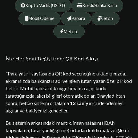
Kripto Varlık (USDT)
Kredi/Banka Kartı
Mobil Ödeme
Papara
Jeton
Mefete
İşte Her Şeyi Değiştiren: QR Kod Akışı
"Para yatır" sayfasında QR kod seçeneğine tıkladığınızda,
ekranınızda bankanızın adı ve işlem tutarı yazan özel bir kod
belirir. Mobil bankacılık uygulamanızı açıp kodu
tarattığınızda, alıcı bilgileri otomatik dolar. Onayladıktan
sonra, betcio sistemi ortalama
13 saniye
içinde ödemeyi
algılar ve bakiyenizi günceller.
Bu sistemin arkasındaki mantık, insan hatasını (IBAN
kopyalama, tutar yanlış girme) ortadan kaldırmak ve işlemi
birkaç dokunuşa indirgemektir. Diğer platformlarda EFT'nin