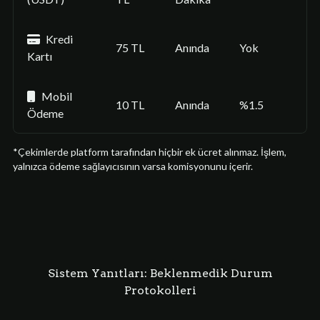
Kredi
75 TL
Anında
Yok
Kartı
Mobil
10 TL
Anında
%1.5
Ödeme
*Çekimlerde platform tarafından hiçbir ek ücret alınmaz. İşlem,
yalnızca ödeme sağlayıcısının varsa komisyonunu içerir.
Sistem Yanıtları: Beklenmedik Durum
Protokolleri