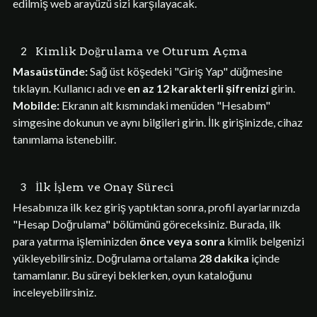
edilmiş web arayüzü sizi karşılayacak.
2
Kimlik Doğrulama ve Oturum Açma
Masaüstünde:
Sağ üst köşedeki "Giriş Yap" düğmesine
tıklayın. Kullanıcı adı ve
en az 12 karakterli şifrenizi
girin.
Mobilde:
Ekranın alt kısmındaki menüden "Hesabım"
simgesine dokunun ve aynı bilgileri girin. İlk girişinizde, cihaz
tanımlama istenebilir.
3
İlk İşlem ve Onay Süreci
Hesabınıza ilk kez giriş yaptıktan sonra, profil ayarlarınızda
"Hesap Doğrulama" bölümünü göreceksiniz. Burada, ilk
para yatırma işleminizden
önce veya sonra
kimlik belgenizi
yükleyebilirsiniz. Doğrulama ortalama
28 dakika
içinde
tamamlanır. Bu süreyi beklerken, oyun kataloğunu
inceleyebilirsiniz.