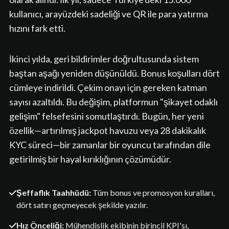
kullanıcı, arayüzdeki sadeliği ve QR ile para yatırma
hızını fark etti.
İkinci yılda, geri bildirimler doğrultusunda sistem
baştan aşağı yeniden düşünüldü. Bonus koşulları dört
cümleye indirildi. Çekim onayı için gereken katman
sayısı azaltıldı. Bu değişim, platformun "şikayet odaklı
gelişim" felsefesini somutlaştırdı. Bugün, her yeni
özellik—artırılmış jackpot havuzu veya 28 dakikalık
KYC süreci—bir zamanlar bir oyuncu tarafından dile
getirilmiş bir hayal kırıklığının çözümüdür.
Şeffaflık Taahhüdü:
Tüm bonus ve promosyon kuralları,
dört satırı geçmeyecek şekilde yazılır.
Hız Önceliği:
Mühendislik ekibinin birincil KPI'sı,