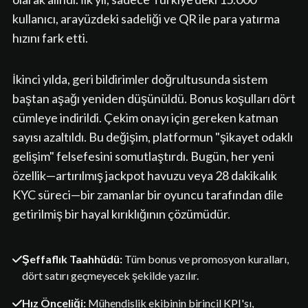
kullanıcı, arayüzdeki sadeliği ve QR ile para yatırma
hızını fark etti.
İkinci yılda, geri bildirimler doğrultusunda sistem
baştan aşağı yeniden düşünüldü. Bonus koşulları dört
cümleye indirildi. Çekim onayı için gereken katman
sayısı azaltıldı. Bu değişim, platformun "şikayet odaklı
gelişim" felsefesini somutlaştırdı. Bugün, her yeni
özellik—artırılmış jackpot havuzu veya 28 dakikalık
KYC süreci—bir zamanlar bir oyuncu tarafından dile
getirilmiş bir hayal kırıklığının çözümüdür.
Şeffaflık Taahhüdü:
Tüm bonus ve promosyon kuralları,
dört satırı geçmeyecek şekilde yazılır.
Hız Önceliği:
Mühendislik ekibinin birincil KPI'sı,