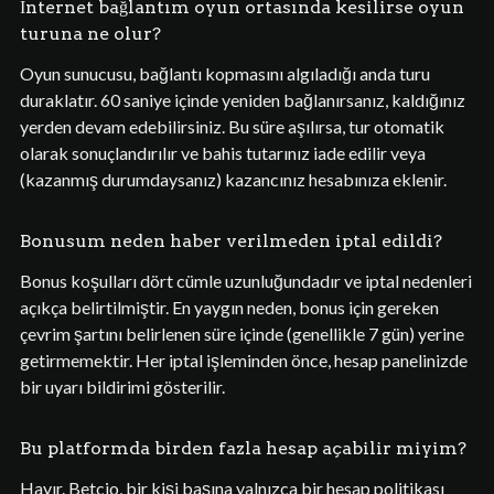
İnternet bağlantım oyun ortasında kesilirse oyun
turuna ne olur?
Oyun sunucusu, bağlantı kopmasını algıladığı anda turu
duraklatır. 60 saniye içinde yeniden bağlanırsanız, kaldığınız
yerden devam edebilirsiniz. Bu süre aşılırsa, tur otomatik
olarak sonuçlandırılır ve bahis tutarınız iade edilir veya
(kazanmış durumdaysanız) kazancınız hesabınıza eklenir.
Bonusum neden haber verilmeden iptal edildi?
Bonus koşulları dört cümle uzunluğundadır ve iptal nedenleri
açıkça belirtilmiştir. En yaygın neden, bonus için gereken
çevrim şartını belirlenen süre içinde (genellikle 7 gün) yerine
getirmemektir. Her iptal işleminden önce, hesap panelinizde
bir uyarı bildirimi gösterilir.
Bu platformda birden fazla hesap açabilir miyim?
Hayır. Betcio, bir kişi başına yalnızca bir hesap politikası