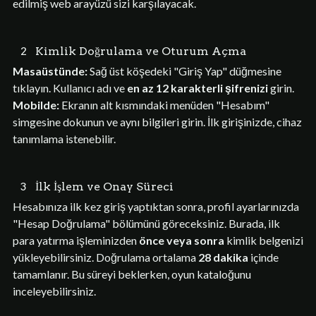
edilmiş web arayüzü sizi karşılayacak.
2
Kimlik Doğrulama ve Oturum Açma
Masaüstünde:
Sağ üst köşedeki "Giriş Yap" düğmesine
tıklayın. Kullanıcı adı ve
en az 12 karakterli şifrenizi
girin.
Mobilde:
Ekranın alt kısmındaki menüden "Hesabım"
simgesine dokunun ve aynı bilgileri girin. İlk girişinizde, cihaz
tanımlama istenebilir.
3
İlk İşlem ve Onay Süreci
Hesabınıza ilk kez giriş yaptıktan sonra, profil ayarlarınızda
"Hesap Doğrulama" bölümünü göreceksiniz. Burada, ilk
para yatırma işleminizden
önce veya sonra
kimlik belgenizi
yükleyebilirsiniz. Doğrulama ortalama
28 dakika
içinde
tamamlanır. Bu süreyi beklerken, oyun kataloğunu
inceleyebilirsiniz.