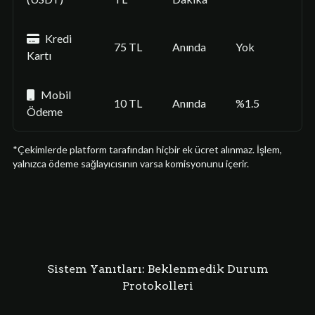
Kredi
75 TL
Anında
Yok
Kartı
Mobil
10 TL
Anında
%1.5
Ödeme
*Çekimlerde platform tarafından hiçbir ek ücret alınmaz. İşlem,
yalnızca ödeme sağlayıcısının varsa komisyonunu içerir.
Sistem Yanıtları: Beklenmedik Durum
Protokolleri