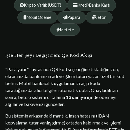
Kripto Varlık (USDT)
Kredi/Banka Kartı
Mobil Ödeme
Papara
Jeton
Mefete
İşte Her Şeyi Değiştiren: QR Kod Akışı
"Para yatır" sayfasında QR kod seçeneğine tıkladığınızda,
ekranınızda bankanızın adı ve işlem tutarı yazan özel bir kod
belirir. Mobil bankacılık uygulamanızı açıp kodu
tarattığınızda, alıcı bilgileri otomatik dolar. Onayladıktan
sonra, betcio sistemi ortalama
13 saniye
içinde ödemeyi
algılar ve bakiyenizi günceller.
Bu sistemin arkasındaki mantık, insan hatasını (IBAN
kopyalama, tutar yanlış girme) ortadan kaldırmak ve işlemi
birkaç dokunuşa indirgemektir. Diğer platformlarda EFT'nin