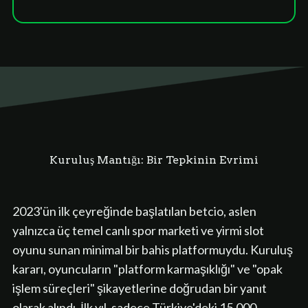
Kuruluş Mantığı: Bir Tepkinin Evrimi
2023'ün ilk çeyreğinde başlatılan betcio, aslen
yalnızca üç temel canlı spor marketi ve yirmi slot
oyunu sunan minimal bir bahis platformuydu. Kuruluş
kararı, oyuncuların "platform karmaşıklığı" ve "opak
işlem süreçleri" şikayetlerine doğrudan bir yanıt
olarak alındı. İlk yıl, sadece Türkiye'deki 15.000