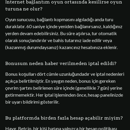
İnternet bağlantım oyun ortasında kesilirse oyun
turuna ne olur?
Oyun sunucusu, bağlantı kopmasını algıladığı anda turu
duraklatır. 60 saniye içinde yeniden bağlanırsanız, kaldığınız
yerden devam edebilirsiniz. Bu süre aşılırsa, tur otomatik
olarak sonuçlandırılır ve bahis tutarınız iade edilir veya
(kazanmış durumdaysanız) kazancınız hesabınıza eklenir.
Bonusum neden haber verilmeden iptal edildi?
Bonus koşulları dört cümle uzunluğundadır ve iptal nedenleri
açıkça belirtilmiştir. En yaygın neden, bonus için gereken
çevrim şartını belirlenen süre içinde (genellikle 7 gün) yerine
getirmemektir. Her iptal işleminden önce, hesap panelinizde
bir uyarı bildirimi gösterilir.
Bu platformda birden fazla hesap açabilir miyim?
Hayır. Betcio, bir kişi başına yalnızca bir hesap politikası