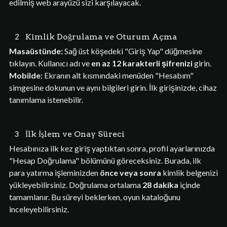
edilmiş web arayüzü sizi karşılayacak.
2
Kimlik Doğrulama ve Oturum Açma
Masaüstünde:
Sağ üst köşedeki "Giriş Yap" düğmesine
tıklayın. Kullanıcı adı ve
en az 12 karakterli şifrenizi
girin.
Mobilde:
Ekranın alt kısmındaki menüden "Hesabım"
simgesine dokunun ve aynı bilgileri girin. İlk girişinizde, cihaz
tanımlama istenebilir.
3
İlk İşlem ve Onay Süreci
Hesabınıza ilk kez giriş yaptıktan sonra, profil ayarlarınızda
"Hesap Doğrulama" bölümünü göreceksiniz. Burada, ilk
para yatırma işleminizden
önce veya sonra
kimlik belgenizi
yükleyebilirsiniz. Doğrulama ortalama
28 dakika
içinde
tamamlanır. Bu süreyi beklerken, oyun kataloğunu
inceleyebilirsiniz.