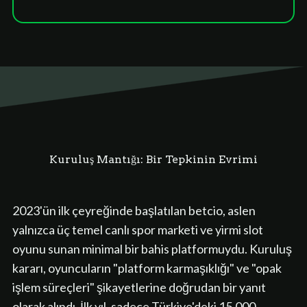
Kuruluş Mantığı: Bir Tepkinin Evrimi
2023'ün ilk çeyreğinde başlatılan betcio, aslen
yalnızca üç temel canlı spor marketi ve yirmi slot
oyunu sunan minimal bir bahis platformuydu. Kuruluş
kararı, oyuncuların "platform karmaşıklığı" ve "opak
işlem süreçleri" şikayetlerine doğrudan bir yanıt
olarak alındı. İlk yıl, sadece Türkiye'deki 15.000