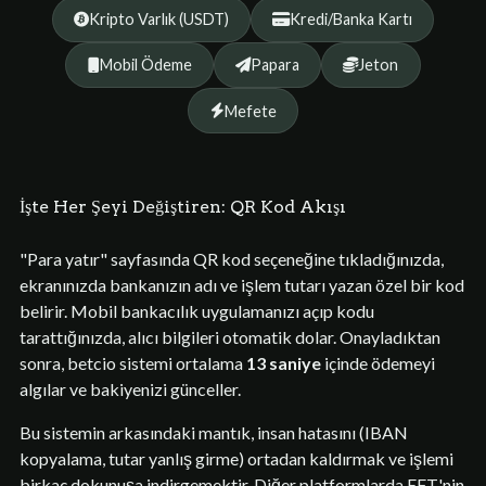
Kripto Varlık (USDT)
Kredi/Banka Kartı
Mobil Ödeme
Papara
Jeton
Mefete
İşte Her Şeyi Değiştiren: QR Kod Akışı
"Para yatır" sayfasında QR kod seçeneğine tıkladığınızda,
ekranınızda bankanızın adı ve işlem tutarı yazan özel bir kod
belirir. Mobil bankacılık uygulamanızı açıp kodu
tarattığınızda, alıcı bilgileri otomatik dolar. Onayladıktan
sonra, betcio sistemi ortalama
13 saniye
içinde ödemeyi
algılar ve bakiyenizi günceller.
Bu sistemin arkasındaki mantık, insan hatasını (IBAN
kopyalama, tutar yanlış girme) ortadan kaldırmak ve işlemi
birkaç dokunuşa indirgemektir. Diğer platformlarda EFT'nin