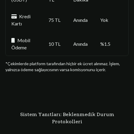
Kredi
75 TL
Anında
Yok
Kartı
Mobil
10 TL
Anında
%1.5
Ödeme
*Çekimlerde platform tarafından hiçbir ek ücret alınmaz. İşlem,
yalnızca ödeme sağlayıcısının varsa komisyonunu içerir.
Sistem Yanıtları: Beklenmedik Durum
Protokolleri