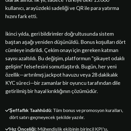
kullanıcı, arayüzdeki sadeliği ve QR ile para yatırma
hızını fark etti.
İkinci yılda, geri bildirimler doğrultusunda sistem
baştan aşağı yeniden düşünüldü. Bonus koşulları dört
cümleye indirildi. Çekim onayı için gereken katman
sayısı azaltıldı. Bu değişim, platformun "şikayet odaklı
gelişim" felsefesini somutlaştırdı. Bugün, her yeni
özellik—artırılmış jackpot havuzu veya 28 dakikalık
KYC süreci—bir zamanlar bir oyuncu tarafından dile
getirilmiş bir hayal kırıklığının çözümüdür.
Şeffaflık Taahhüdü:
Tüm bonus ve promosyon kuralları,
dört satırı geçmeyecek şekilde yazılır.
Hız Önceliği:
Mühendislik ekibinin birincil KPI'sı,