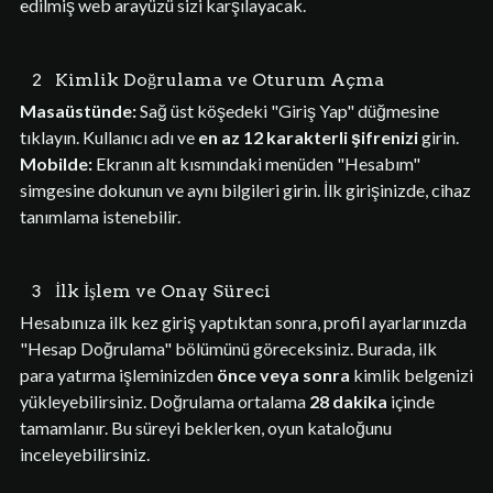
edilmiş web arayüzü sizi karşılayacak.
2
Kimlik Doğrulama ve Oturum Açma
Masaüstünde:
Sağ üst köşedeki "Giriş Yap" düğmesine
tıklayın. Kullanıcı adı ve
en az 12 karakterli şifrenizi
girin.
Mobilde:
Ekranın alt kısmındaki menüden "Hesabım"
simgesine dokunun ve aynı bilgileri girin. İlk girişinizde, cihaz
tanımlama istenebilir.
3
İlk İşlem ve Onay Süreci
Hesabınıza ilk kez giriş yaptıktan sonra, profil ayarlarınızda
"Hesap Doğrulama" bölümünü göreceksiniz. Burada, ilk
para yatırma işleminizden
önce veya sonra
kimlik belgenizi
yükleyebilirsiniz. Doğrulama ortalama
28 dakika
içinde
tamamlanır. Bu süreyi beklerken, oyun kataloğunu
inceleyebilirsiniz.