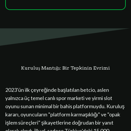
Kuruluş Mantığı: Bir Tepkinin Evrimi
2023'ün ilk çeyreğinde başlatılan betcio, aslen
yalnızca üç temel canlı spor marketi ve yirmi slot
oyunu sunan minimal bir bahis platformuydu. Kuruluş
kararı, oyuncuların "platform karmaşıklığı" ve "opak
işlem süreçleri" şikayetlerine doğrudan bir yanıt
olarak alındı. İlk yıl, sadece Türkiye'deki 15.000