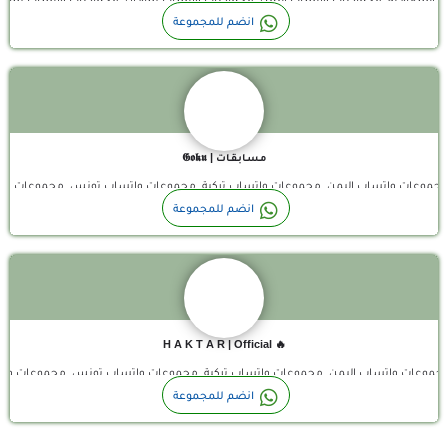
قناة واتساب
انضم للمجموعة
مـسـابـقـات | 𝕲𝖔𝖐𝖚
مغرب, مجموعات واتساب اليمن, مجموعات واتساب تركية, مجموعات واتساب تونس, مجموعا
🔥 تم افتتاح كلان H A K T A R! 🔥 إذا كنت لاعبًا نشيطًا وتبحث عن كلان قوي ومتعاون، فأنت في المكان…
انضم للمجموعة
🔥 H A K T A R | Official
لمغرب, مجموعات واتساب اليمن, مجموعات واتساب تركية, مجموعات واتساب تونس, مجموعا
انضم للمجموعة