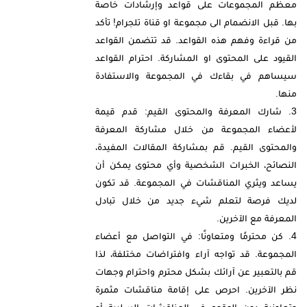
معظم المجموعات على قواعد وإرشادات خاصة
بها. قبل الانضمام الى مجموعة او قناة تلجرام! تأكد
من قراءة وفهم هذه القواعد. قد تتضمن القواعد
القيود على المحتوى او المشاركة. احترام القواعد
سيساهم في بقاءك في المجموعة والاستفادة
منها.
شارك المعرفة والمحتوى القيم: قدم قيمة
لأعضاء المجموعة من خلال مشاركة المعرفة
والمحتوى القيم. قم بمشاركة المقالات المفيدة،
النصائح، الخبرات الشخصية وأي محتوى يمكن أن
يساعد ويثري المناقشات في المجموعة. قد تكون
لديك فرصة لتعلم شيء جديد من خلال تبادل
المعرفة مع الآخرين.
كن محترمًا ومتعاونًا: في التواصل مع أعضاء
المجموعة. قد تواجه آراء وافتراضات مختلفة، لذا
قم بالتعبير عن آرائك بشكل محترم واحترام وجهات
نظر الآخرين. احرص على إقامة مناقشات مثمرة
وتعاونية دون الوقوع في المناقشات السلبية أو