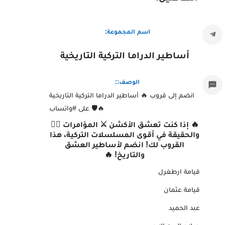
اسم المجموعة:
أساطير الدراما التركية التاريخية
الوصف::
انضم إلى قروب 🔥 أساطير الدراما التركية التاريخية
🔥🛡️ على #واتساب
🔥 إذا كنت تعشق الأكشن ⚔️ المؤامرات 🕵️‍♂️
والحقيقة في أقوى المسلسلات التركية، هذا
القروب لك! انضم لأساطير العشق
والتاريخ! 🔥
قيامة ارطغرل
قيامة عثمان
عبد الحميد