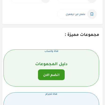
عثمان ابن ارطغرل
مجموعات مميزة :
قناة واتساب
دليل المجموعات
انضم الان
قناة تلجرام