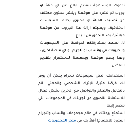
ندعوك للمساهمة بتقديم ابلاغ عن اي قناة او
جروب تم نشره على موقعنا وينشر محتوى مختلف
عن تصنيف القناة او محتوى يخالف السياسات
الاخلاقية.. ويسيتم ازالة هذا الجروب من موقعنا
مباشرة بعد التحقق من البلاغ
نسعد بمشاركتكم لموقعنا على المجموعات
والجروبات في واتساب او تلجرام او اي منصة اخرى ،
وهذا يدعم موقعنا ويحمسنا للاستمرار بتقديم
الافضل.
استخدامك الذكي لمجموعات تلجرام يمكن أن يوفر
لك فرصًا مثيرة للإثراء الشخصي والمهني. قم
بالتفاعل والتعلم والتواصل مع الآخرين بشكل فعال
للاستفادة القصوى من تجربتك في المجموعات التي
تنضم إليها.
استمتع برحلتك في عالم مجموعات واتساب وتلجرام
المثيرة للاهتمام! أهلاً بك في
متجر المجموعات