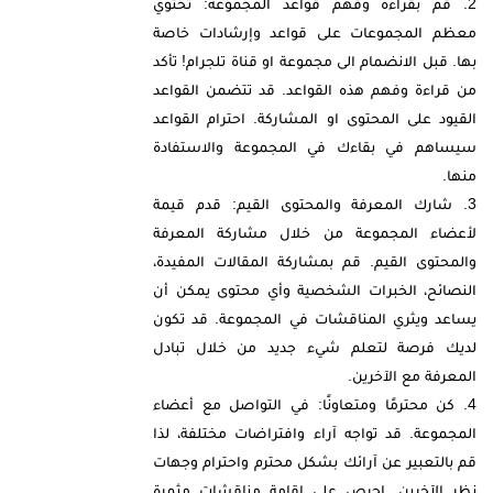
قم بقراءة وفهم قواعد المجموعة: تحتوي
معظم المجموعات على قواعد وإرشادات خاصة
بها. قبل الانضمام الى مجموعة او قناة تلجرام! تأكد
من قراءة وفهم هذه القواعد. قد تتضمن القواعد
القيود على المحتوى او المشاركة. احترام القواعد
سيساهم في بقاءك في المجموعة والاستفادة
منها.
شارك المعرفة والمحتوى القيم: قدم قيمة
لأعضاء المجموعة من خلال مشاركة المعرفة
والمحتوى القيم. قم بمشاركة المقالات المفيدة،
النصائح، الخبرات الشخصية وأي محتوى يمكن أن
يساعد ويثري المناقشات في المجموعة. قد تكون
لديك فرصة لتعلم شيء جديد من خلال تبادل
المعرفة مع الآخرين.
كن محترمًا ومتعاونًا: في التواصل مع أعضاء
المجموعة. قد تواجه آراء وافتراضات مختلفة، لذا
قم بالتعبير عن آرائك بشكل محترم واحترام وجهات
نظر الآخرين. احرص على إقامة مناقشات مثمرة