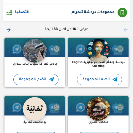
مجموعات دردشة تلجرام
التصفية
English Chatting هي مجموعة دردشة وتعلّم اللغة الإنجليزية على تيليجرام، مخصصة لممارسة المحادثة اليومية باللغة…
، مجموعه تعارف محادثات صبا
عرض
1-16
من أصل
33
نتيجة
دردشة وتعلّم اللغة الإنجليزية English
جروب تعارف شباب بنات سوريا
Chatting
انضم للمجموعة
انضم للمجموعة
مجموعة تلجرام ويفاجئك لحن قديم فتعود مغرما 🦌 فتسألني روحي أ
مجموعة تلجرام بودكاست ثمان
كلمات العـنزي
بودكاست ثمانية