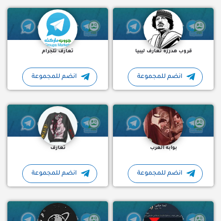
قروب هدرزه تعارف ليبيا
تعارف تلجرام
انضم للمجموعة
انضم للمجموعة
مجموعة تلجرام ???? بوابه العرب ???? نقاشات بناءة
تعارف و دردشة ناجي قروبات 
بوابه العرب
تعارف
انضم للمجموعة
انضم للمجموعة
كيفكم يا ئمرات????✨ ازمة حكي جروبنا زي ما قراتو عبارة عن ازمة
البيت بيتكم ????فله وسوالف