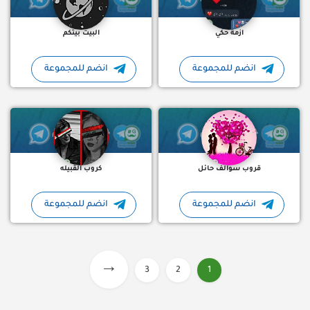
ازمة حكي
البيت بيتكم
انضم للمجموعة
انضم للمجموعة
قروب تعارف بنات وشباب Telegram groupe التعارف والصداقة من جميع الدول العربية والأجنبية مجموعة من الفتيات…
كروب القبيله
قروب سوالف حائل
كروب القبيله
انضم للمجموعة
انضم للمجموعة
→
3
2
1