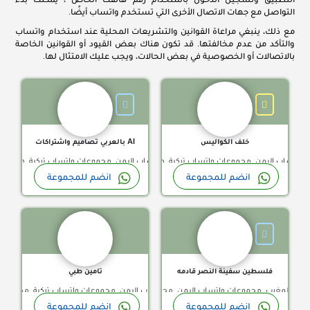
التواصل مع جهات الاتصال الأخرى التي تستخدم واتساب أيضًا.
مع ذلك، ينبغي مراعاة القوانين والتشريعات المحلية عند استخدام واتساب
والتأكد من عدم مخالفتها. قد تكون هناك بعض القيود أو القوانين الخاصة
مجموعات واتساب ذكاء صن
مرحبًا بكِ في خلف الكواليس 👋✨ هنا ستكتشفين ما لا يراه 
بالاتصالات أو الخصوصية في بعض الحالات، ويجب عليك الامتثال لها.
خلف الكواليس
AI بالعربي تصاميم واشتراكات
جموعات واتساب اليمن, مجموعات واتساب تركية, مجموعات واتساب تونس, مجموعات واتسا
اب الكويت, مجموعات واتساب المغرب, مجموعات واتساب اليمن, مجموعات واتساب تركية,
مجموعة واتساب دعم فلسطين
قناة واتساب
انضم للمجموعة
انضم للمجموعة
فلسطين سفينة النصر قادمه
تامين طبي
ات واتساب المغرب, مجموعات واتساب اليمن, مجموعات واتساب تونس, مجموعات واتساب س
 الكويت, مجموعات واتساب المغرب, مجموعات واتساب اليمن, مجموعات واتساب تركية, م
مكتب أنجاز خدمات عامة vip نستقبل شهادات صحية نظامية 100% موثقه في منصة بلدي (خدمات الجوازات والزيارات )…
قناة واتساب
انضم للمجموعة
انضم للمجموعة