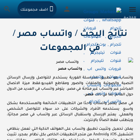
اضف مجموعتك
نتائج البحث / واتساب مصر /
في المجموعات
واتساب مصر
واتساب هو تطبيق للمراسلة الفورية يستخدم للتواصل وإرسال الرسائل
النصية والصوتية والملفات والصور ومقاطع الفيديو.فقط ميزة الاتصال
المباشر عبر واتساب غير متاحة في مصر، يتوفر واتساب في العديد من الدول
حول العالم، بما في ذلك
مصر
.
في مصر، يعتبر واتساب واحدًا من التطبيقات الشائعة والمستخدمة بشكل
واسع. يستخدمه الأفراد والشركات على حد سواء للتواصل الشخصي
والعملي. يعتبر الإرسال واستقبال الرسائل عبر واتساب في مصر مجانيًا،
ويتطلب فقط اتصالًا بالإنترنت.
يمكن تحميل وتثبيت تطبيق واتساب على الهواتف الذكية التي تعمل بنظامي
التشغيل iOS وAndroid من متجر التطبيقات الخاص بكل نظام. بمجرد تثبيت
التطبيق وتسجيل الدخول باستخدام رقم هاتفك الخاص ، يمكنك بدء