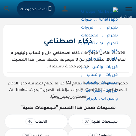
اضف مجموعتك
ذكاء اصطناعي
اكتشف أفضل مجموعات
ذكاء اصطناعي
على
واتساب وتيليجرام
لعام
2026
. تصفّح أكثر من
3
مجموعة نشطة ضمن هذا التصنيف.
محتوى محدث باستمرار.
مجموعات بوابتك المجانية لعالم AI! كل ما تحتاج لمعرفته حول الذكاء
الاصطناعي #ChatGPT، #أدوات #إنشاء_الصور، #بحوث، #Ai_Tools
#محتوى_جديد_يوميًا.
تصنيفات ضمن هذا القسم "مجموعات تقنية"
مجموعات تقنية
الالعاب
46
67
Android
بوت تلغرام