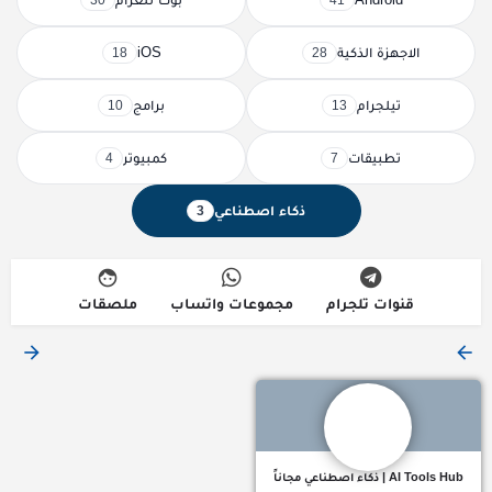
30
41
الاجهزة الذكية
iOS
18
28
تيلجرام
برامج
10
13
تطبيقات
كمبيوتر
4
7
ذكاء اصطناعي
3
قنوات تلجرام
مجموعات واتساب
ملصقات
بوابتك المجانية لعالم الذكاء الاصطناعي! اكتشف أدوات، شروحات،
AI Tools Hub | ذكاء اصطناعي مجاناً