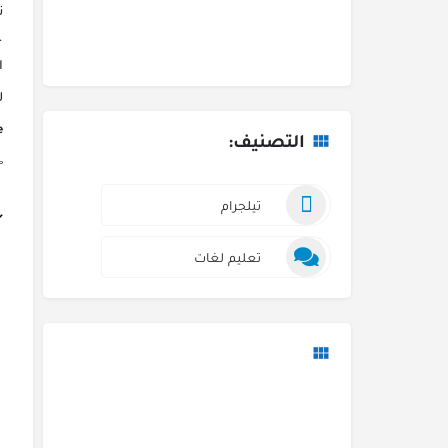
ن
ا
ل
.
التصنيف:
ing
تيلجرام
تعليم لغات