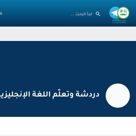
ال
دردشة وتعلّم اللغة الإنجليزية glish Chatting