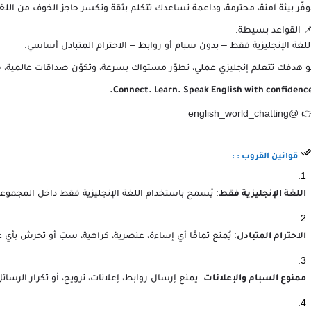
وفّر بيئة آمنة، محترمة، وداعمة تساعدك تتكلم بثقة وتكسر حاجز الخوف من ال
 القواعد بسيطة:
للغة الإنجليزية فقط – بدون سبام أو روابط – الاحترام المتبادل أساسي.
و هدفك تتعلم إنجليزي عملي، تطوّر مستواك بسرعة، وتكوّن صداقات عالمية، 
Connect. Learn. Speak English with confidence
👉 @english_world_chatt
قوانين القروب : :
: يُسمح باستخدام اللغة الإنجليزية فقط داخل المجموعة
اللغة الإنجليزية فقط
: يُمنع تمامًا أي إساءة، عنصرية، كراهية، سبّ أو تحرش بأي 
الاحترام المتبادل
: يمنع إرسال روابط، إعلانات، ترويج، أو تكرار الرسائ
ممنوع السبام والإعلانات