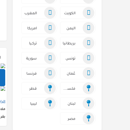
الكويت
المغرب
اليمن
امريكا
بريطانيا
تركـيا
ر
تونس
سورية
عُمان
فرنسا
فلسطين
قطر
الرا
لبنان
ليبيا
ملا
بقرو
مصر