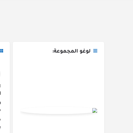
لوغو المجموعة:
g
م
ه
ي