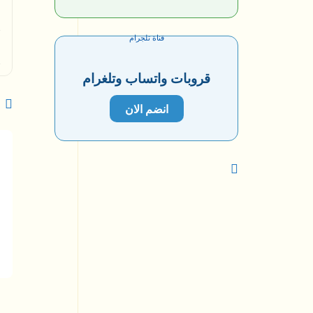
قناة تلجرام
قروبات واتساب وتلغرام
انضم الان