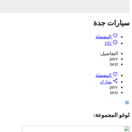
سيارات جدة
المفضلة
102
التفاصيل:
prev
next
المفضلة
شارك
prev
next
لوغو المجموعة: