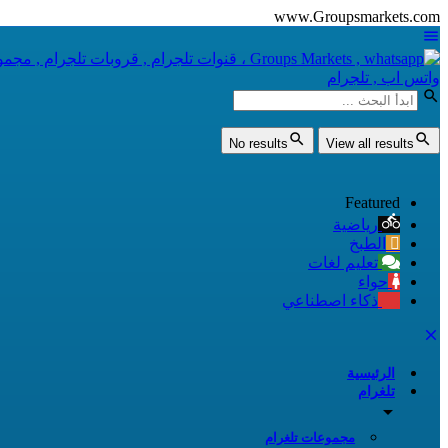
www.Groupsmarkets.com
No results
View all results
Featured
رياضية
الطبخ
تعليم لغات
حواء
ذكاء اصطناعي
الرئيسية
تلغرام
مجموعات تلغرام