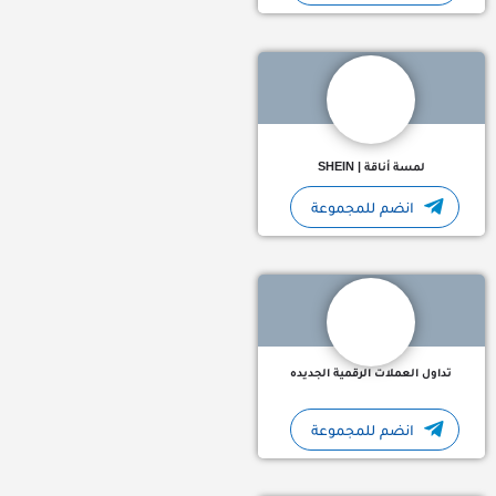
لمسة أناقة | SHEIN
انضم للمجموعة
نرسم المستقبل من خلال استثماراتنا الجريئة في الافكار المبتكرة وا
تداول العملات الرقمية الجديده
انضم للمجموعة
💎 عروض ومنتجات مختارة بعناية 🔥 خصومات تصل حتى 70% 🛍️ إكسسوارات عصرية وأشياء ترند 🚚 شحن مباشر لبيتك داخل…