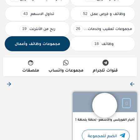
وظائف و فرص عمل
تداول الاسهم
43
52
مجموعات تعقيب وخدمات حكومية
ربح من الأنترنت
19
26
وظائف
مجموعات وظائف وأعمال
18
قنوات تلجرام
مجموعات واتساب
ملصقات
أخبار الفوركس والأسهم مباشرة - لحظة بلحظة !⚡️📈💰 أسرع واهم ال
أخبار الفوركس والأسهم- لحظة بلحظة !
انضم للمجموعة