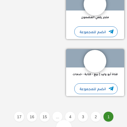
متجر رقمي المضمون
انضم للمجموعة
✅ قناة جديدة ومميزة تقدم خدمات متنوعة لكل مهتم ومحتاج: - ب
قناة أبو وليد | بيع - كتابة - خدمات
انضم للمجموعة
17
16
15
...
4
3
2
1