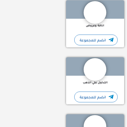
اناقة وعروض
انضم للمجموعة
التداول علي الذهب قناة مختصة في التداول على االذهب في الفوركس
التداول علي الذهب
انضم للمجموعة
🚻مكتب استخراج تصريح زواج سعودي من اجنبية والعكس اجنبي من