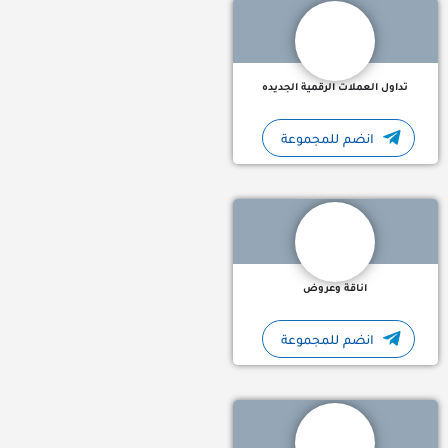
تداول العملات الرقمية الجديده
انضم للمجموعة
💎 عروض ومنتجات مختارة بعناية 🔥 خصومات تصل حتى 70% 🛍️ إكسسوارات عصرية وأشياء ترند 🚚 شحن مباشر لبيتك داخل…
اناقة وعروض
انضم للمجموعة
التداول علي الذهب قناة مختصة في التداول على االذهب في الفوركس