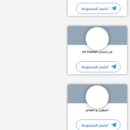
انضم للمجموعة
انشروا الأمل في النفوس ، بثوا التفاؤل في الأرواح ، وتأكدوا أن ثروة 
كن إنسان be human
انضم للمجموعة
المغرب والعالم: مساحة عربية للنقاش والثقافة تجمع المغرب والعا
المغرب و العالم
انضم للمجموعة
أهل التقوى 🕊️ "وَتَزَوَّدُوا فَإِنَّ خَيْرَ الزَّادِ التَّقْوَى" واحة إيمانية تأخذ