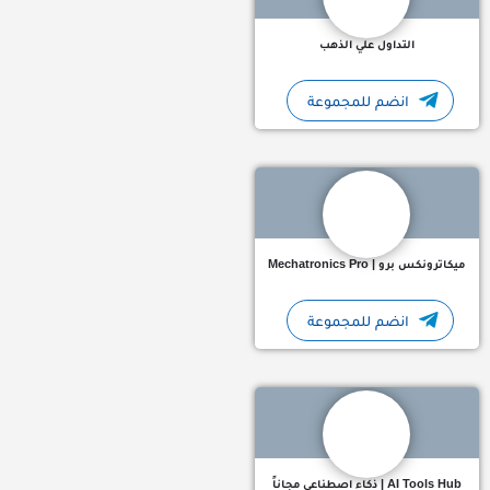
التداول علي الذهب
انضم للمجموعة
قناتنا "Mechatronics" تحتوي على:- مراجع وكتب للمقررات الجامعية مشاريع تخرج وفيديوهات لأفكارمتنوعه ملتقى…
ميكاترونكس برو | Mechatronics Pro
انضم للمجموعة
بوابتك المجانية لعالم الذكاء الاصطناعي! اكتشف أدوات، شروحات،
AI Tools Hub | ذكاء اصطناعي مجاناً