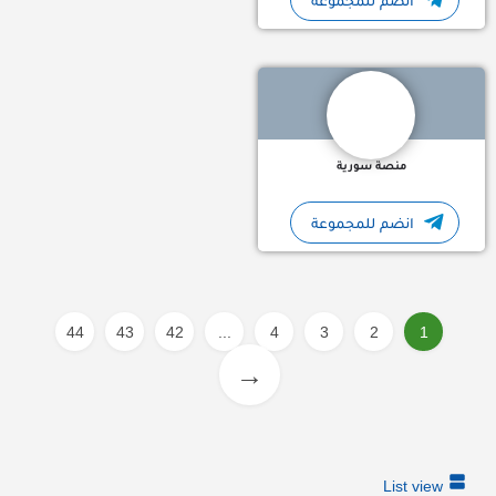
انضم للمجموعة
قنوات تلجرام سورية : قناة تلجرام منصة سورية منصة إخبارية اجتماع
منصة سورية
انضم للمجموعة
44
43
42
...
4
3
2
1
→
List view