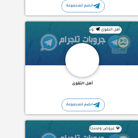
انضم للمجموعة
والعالم محبي الحوار الهادئ وتبادل الأفكار في مساحة…
أهل التقوى 🕊️ "وَتَزَوَّدُوا فَإِنَّ خَيْرَ الزَّادِ التَّقْوَى" واحة إيمانية تأخذ بيدك ن
أهل التقوى
انضم للمجموعة
كرة والعقول المتميزه والشركات الرائده والاكتتابات الجديدة
💎 عروض ومنتجات مختارة بعناية 🔥 خصومات تصل حتى 70% 🛍️ إكسسوارات عصرية وأشياء ترند 🚚 شحن مباشر لبيتك داخل…