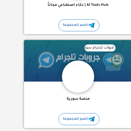
AI Tools Hub | ذكاء اصطناعي مجاناً
انضم للمجموعة
ل قناة الشيخ الدكتور محمد خير الشعّال على تلغرام …
قنوات تلجرام سورية : قناة تلجرام منصة سورية منصة إخبارية اجتماعية ت
منصة سورية
انضم للمجموعة