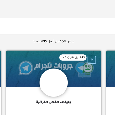
عرض
1-16
من أصل
695
نتيجة
خامس المؤسس عثمان ابن ارطغرل كافة حلقات المسلسل مترجم المؤسس…
حلقتين قرأن ف الاسبوع ( جديد + ماضي) + حلقة تجويد (تصحيح تلاوة 
رفيقات الخطى القرآنية