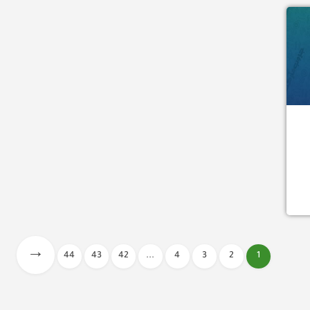
 السماء… نحن رسلُ الضوء، وعشاقُ الظلال بين النجوم. من قلب…
→
44
43
42
...
4
3
2
1