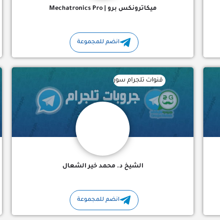
ميكاترونكس برو | Mechatronics Pro
انضم للمجموعة
ن 🔥 بتنزل خلال ساعة من بث الحلقة التركية مترجمة وبجودة مناسب لك…
قنوات تلجرام سورية : قناة تلجرام الشيخ د. محمد خير الشعا
الشيخ د. محمد خير الشعال
انضم للمجموعة