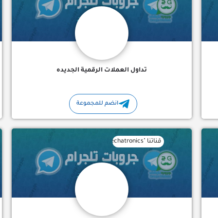
تداول العملات الرقمية الجديده
انضم للمجموعة
قناتنا "Mechatronics" تحتوي على:- مراجع وكتب للمقررات الجامعية مشاريع تخرج وفيديوهات لأفكارمتنوعه ملتقى…
لذهب في الفوركس نقوم بارسال صفقات يومية وسريعة بدقة نجاح يتجاوز 90%