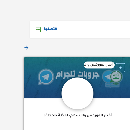
التصفية
وضبط احكام) + 🎉 اشتراك شهر - 8 حلقات أونلاين…
أخبار الفوركس والأسهم مباشرة - لحظة بلحظة !⚡️📈💰 أسرع واهم الأخبار
أخبار الفوركس والأسهم- لحظة بلحظة !