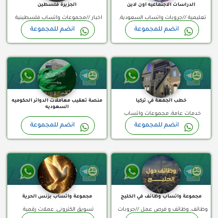
الدراسات الاجتماعيه اون لاين
الجزيرة فلسطين
واتساب تونس, مجموعات واتساب
تعليمية //جروبات واتساب السعودية,
اخبار //مجموعات واتساب فلسطينية
سودان, مجموعات واتساب سوريا,
انضم للمجموعة
انضم للمجموعة
مجموعات واتساب الامارات, مجموعات
قناة واتساب
طلبات تعقيب - إنجاز فوري
مجموعات واتساب عمانية, مجموعات
واتساب الكويت, مجموعات واتساب
واتساب فلسطينية, مجموعات واتساب
تركية, مجموعات واتساب قطر,
قطر, مجموعات واتساب ليبيا,
مجموعات واتساب مصر
مجموعات واتساب مصر
خطب الجمعة في تركيا
منصة تعقيب معاملات الدوائر الحكوميه
السعوديه
خدمات عامة, مجموعات واتساب
مجموعات تعقيب وخدمات حكومية,
انضم للمجموعة
انضم للمجموعة
اسلامية //مجموعات واتساب تركية,
قناة واتساب
مجموعة واتساب
خدمات عامة //جروبات واتساب
مجموعات واتساب عرب
السعودية
مجموعة واتساب وظائف في الخليج
مجموعة واتساب بزنس الحرية
وظائف, وظائف و فرص عمل //جروبات
تسويق الكتروني, عملات رقمية