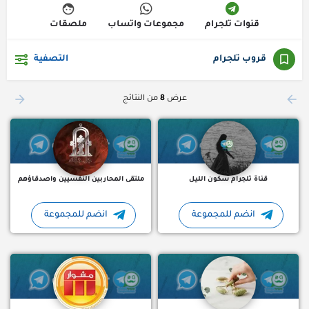
قنوات تلجرام
مجموعات واتساب
ملصقات
قروب تلجرام
التصفية
قناة تلجرام سكون الليل ، عاشقة للكلمات ، تجمع بين الغموض وس
مجموعة تلجرام ملتقى المحار
عرض
8
من النتائج
قناة تلجرام سكون الليل
ملتقى المحاربين النفسيين واصدقاؤهم
انضم للمجموعة
انضم للمجموعة
فتاة تهتم بالوصفات الطبيعية و السلطان للعناية الجسدية المرأة و ا
قروب تلجرام متخصصة بـ مشا