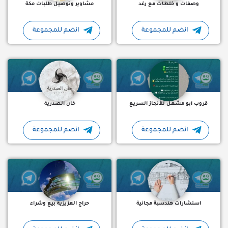
وصفات و خلطات مع رغد
مشاوير وتوصيل طلبات مكة
انضم للمجموعة
انضم للمجموعة
*شكرا لك على تواصلك مع ابو مشعل للانجاز السريع للخدمات *br /*خدماتنا كالتالي: br /*فتح ملفات اطفال…
كروب خان الصدرية لبيع وشر
قروب ابو مشعل للأنجاز السريع
خان الصدرية
انضم للمجموعة
انضم للمجموعة
استشارات هندسية مجانية من مجموعة من المهندسين والمختصين وا
قروب تلجرام حراج العزيزية 
استشارات هندسية مجانية
حراج العزيزية بيع وشراء