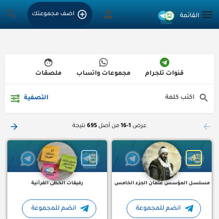
اضف مجموعتك
قنوات تلجرام
مجموعات واتساب
ملصقات
التصفية
قروب تلجرام مسلسل المؤسس عثمان الجزء الخامس المؤسس عث
حلقتين قرأن ف الاسبوع ( جديد +
عرض
1-16
من أصل
695
نتيجة
مسلسل المؤسس عثمان الجزء الخامس
رفيقات الخطى القرآنية
انضم للمجموعة
انضم للمجموعة
نبض قلب قنوات تلجرام اسلامي
أخبار الفوركس والأسهم مباشرة - لحظة بلحظة !⚡️📈💰 أسرع واهم الأخ