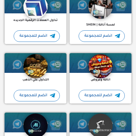
تداول العملات الرقمية الجديده
لمسة أناقة | SHEIN
انضم للمجموعة
انضم للمجموعة
💎 عروض ومنتجات مختارة بعناية 🔥 خصومات تصل حتى 70% 🛍️ إكسسوارات عصرية وأشياء ترند 🚚 شحن مباشر لبيتك داخل…
التداول علي الذهب قناة مختص
اناقة وعروض
التداول علي الذهب
انضم للمجموعة
انضم للمجموعة
قناتنا "Mechatronics" تحتوي على:- مراجع وكتب للمقررات الجامعية مشاريع تخرج وفيديوهات لأفكارمتنوعه ملتقى…
بوابتك المجانية لعالم الذكا