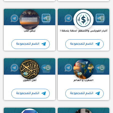
أخبار الفوركس والأسهم- لحظة بلحظة !
نبض قلب
انضم للمجموعة
انضم للمجموعة
المغرب والعالم: مساحة عربية للنقاش والثقافة تجمع المغرب والعال
أهل التقوى 🕊️ "وَتَزَوَّدُوا فَإِنَ
المغرب و العالم
أهل التقوى
انضم للمجموعة
انضم للمجموعة
نرسم المستقبل من خلال استثما