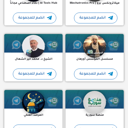
ميكاترونكس برو | Mechatronics Pro
AI Tools Hub | ذكاء اصطناعي مجاناً
انضم للمجموعة
انضم للمجموعة
بوت تلجرام يقدم لك حلقات مسلسل المؤسس أورهان 🔥 بتنزل خلال
قنوات تلجرام سورية : قناة ت
مسلسل المؤسس أورهان
الشيخ د. محمد خير الشعال
انضم للمجموعة
انضم للمجموعة
قنوات تلجرام سورية : قناة تلجرام منصة سورية منصة إخبارية اجتماعي
قناة تلجرام المرصد الفلكي 
منصة سورية
المرصد الفلكي