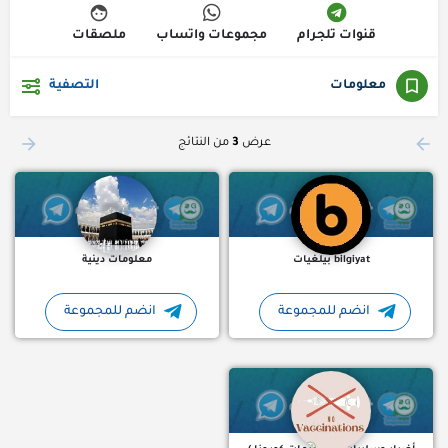
قنوات تلجرام
مجموعات واتساب
ملصقات
معلومات
التصفية
بيلغيات (bilgiyat)، عبارة عن نشرات إلكترونية بصيغة ملف PDF يتم تحديثها بشكل دوري عن النشاطات التجارية…
معلومات ????دينية قناة ت
عرض
3
من النتائج
bilgiyat بيلغيات
معلومات دينية
انضم للمجموعة
انضم للمجموعة
هذه قناة بتنشر اضرار التطعيم اضرار تطعيمات كورونا - كوفيد 19 لقاح استرازينيكا-اكسفورد لقاح فايزر لقاح…