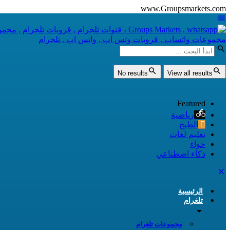
www.Groupsmarkets.com
No results
View all results
Featured
رياضية
الطبخ
تعليم لغات
حواء
ذكاء اصطناعي
الرئيسية
تلغرام
مجموعات تلغرام