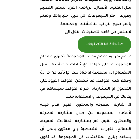
وأهدافك. يوجد مجموعات تلجرام لمجالات مختلفة
مثل التقنية، الأعمال، الرياضة، الفن، السفر، التعليم
وغيرها. اختر المجموعات التي تلبي احتياجاتك وتهتم
بالمواضيع التي تود مناقشتها أو تعلمها.
لاستعراض كافة التصنيفات انتقل الى
صفحة كافة التصنيفات
قم بقراءة وفهم قواعد المجموعة: تحتوي معظم
المجموعات على قواعد وإرشادات خاصة بها. قبل
الانضمام الى مجموعة او قناة تلجرام! تأكد من قراءة
وفهم هذه القواعد. قد تتضمن القواعد القيود على
المحتوى او المشاركة. احترام القواعد سيساهم في
بقاءك في المجموعة والاستفادة منها.
شارك المعرفة والمحتوى القيم: قدم قيمة
لأعضاء المجموعة من خلال مشاركة المعرفة
والمحتوى القيم. قم بمشاركة المقالات المفيدة،
النصائح، الخبرات الشخصية وأي محتوى يمكن أن
يساعد ويثري المناقشات في المجموعة. قد تكون