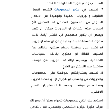
المناسب وعدم تفويت المعلومات الهامة.
نسعى في
متجر المجموعات
لتقديم افضل
القنوات والجروبات المفيدة والبعيدة عن الانحدار
السوقي في المضمون. لانضمن هذا المحتوى لأن
اصحاب هذه القنوات او الجروبات يمكن ان تتغير
ويمكن ان يتغير منهجهم في النشر أيضاً. لذلك
ندعوك للمساهمة بتقديم ابلاغ عن اي قناة او جروب
تم نشره على موقعنا وينشر محتوى مختلف عن
تصنيف القناة او محتوى يخالف السياسات
الاخلاقية.. ويسيتم ازالة هذا الجروب من موقعنا
مباشرة بعد التحقق من البلاغ
نسعد بمشاركتكم لموقعنا على المجموعات
والجروبات في واتساب او تلجرام او اي منصة اخرى ،
وهذا يدعم موقعنا ويحمسنا للاستمرار بتقديم
الافضل.
استخدامك الذكي لمجموعات تلجرام يمكن أن يوفر لك
فرصًا مثيرة للإثراء الشخصي والمهني. قم بالتفاعل