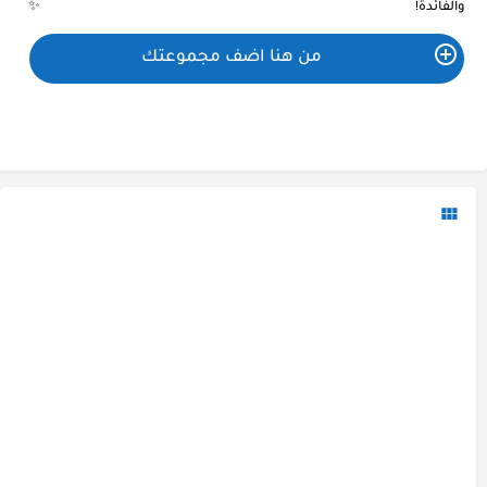
والفائدة! ✨
من هنا اضف مجموعتك