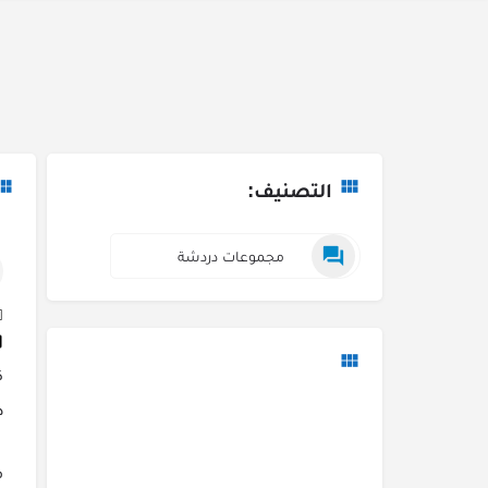
التصنيف:
مجموعات دردشة
ك
د
م