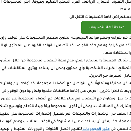
ثل التقنية، الأعمال، الرياضة، الفن، السفر، التعليم وغيرها. اختر المجموعات ا
علمها.
استعراض كافة التصنيفات انتقل الى
صفحة كافة التصنيفات
قم بقراءة وفهم قواعد المجموعة: تحتوي معظم المجموعات على قواعد وإرشاد
أكد من قراءة وفهم هذه القواعد. قد تتضمن القواعد القيود على المحتوى او 
الاستفادة منها.
شارك المعرفة والمحتوى القيم: قدم قيمة لأعضاء المجموعة من خلال مشاركة 
لنصائح، الخبرات الشخصية وأي محتوى يمكن أن يساعد ويثري المناقشات في 
بادل المعرفة مع الآخرين.
كن محترمًا ومتعاونًا: في التواصل مع أعضاء المجموعة. قد تواجه آراء وافترا
جهات نظر الآخرين. احرص على إقامة مناقشات مثمرة وتعاونية دون الوقوع في الم
تواصل وتعاون مع الأعضاء: قم ببناء علاقات مع أعضاء المجموعة عن طريق 
شارك في المناقشات. يمكن أن تكون المجموعة بيئة جيدة للتعلم وتوسيع شبكتك
استفد من الإشعارات والتنبيهات: قم بتفعيل إشعارات المجموعة على تطبيق ت
لمهمة. هذا يمكن أن يساعدك على المشاركة في الوقت المناسب وعدم تفويت ال
نسعى في
لتقديم افضل القنوات والجروبات المفيدة والبعي
متجر المجموعات