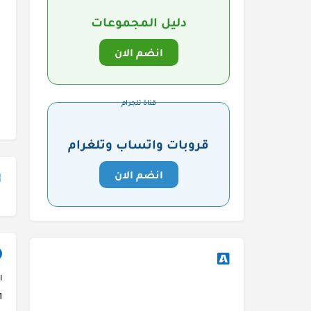
دليل المجموعات
انضم الان
قناة تلجرام
قروبات واتساب وتلغرام
انضم الان
ا