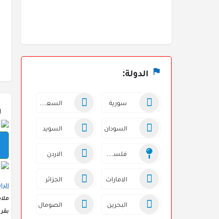
الدولة:
سورية
السعودية
ر
السودان
السويد
فلسطين
الاردن
الامارات
الجزائر
الرا
ملا
البحرين
الصومال
بقرو