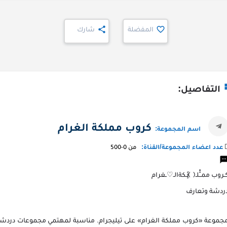
المفضلة
شارك
التفاصيل:
كروب مملكة الغرام
اسم المجموعة:
عدد اعضاء المجموعة/القناة:
من 0-500
ـروب ممــّّّلـ﴿ ﴾ـٍٍٍٍـكةالـ♡ـغرام
ردشة وتعارف
جموعة «كروب مملكة الغرام» على تيليجرام. مناسبة لمهتمي مجموعات دردشة.