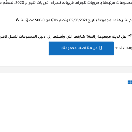
جموعات مرتبطة بـ جروبات تلجرام، ﻗﺮﻭﺑﺎﺕ ﺗﻠﺠﺮﺍﻡ، قروبات تلجرام 2020. تصفّح مجموعات مشابهة واختر ما يناسبك.
 نشر هذه المجموعة بتاريخ 05/05/2021 وتضم حاليًا من 0-500 عضوًا نشطًا.
هل لديك مجموعة رائعة؟ شاركها الآن وأضفها إلى دليل المجموعات لتصل لأكبر ع
من هنا اضف مجموعتك
الفائدة! ✨