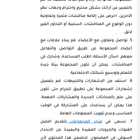
المجموعة. قد تواجه آراء وافتراضات مختلفة، لذا قم
بالتعبير عن آرائك بشكل محترم واحترام وجهات نظر
الآخرين. احرص على إقامة مناقشات مثمرة وتعاونية
دون الوقوع في المناقشات السلبية أو التحاور الغير
لائق.
تواصل وتعاون مع الأعضاء: قم ببناء علاقات مع
أعضاء المجموعة عن طريق التواصل والتفاعل
معهم. اسأل الأسئلة، اطلب المساعدة، وشارك في
المناقشات. يمكن أن تكون المجموعة بيئة جيدة
للتعلم وتوسيع شبكتك الاجتماعية.
استفد من الإشعارات والتنبيهات: قم بتفعيل
إشعارات المجموعة على تطبيق تلجرام حتى تكون
على علم بالمحادثات الجديدة والمشاركات المهمة.
هذا يمكن أن يساعدك على المشاركة في الوقت
المناسب وعدم تفويت المعلومات الهامة.
نسعى في
متجر المجموعات
لتقديم افضل
القنوات والجروبات المفيدة والبعيدة عن الانحدار
السوقي في المضمون. لانضمن هذا المحتوى لأن