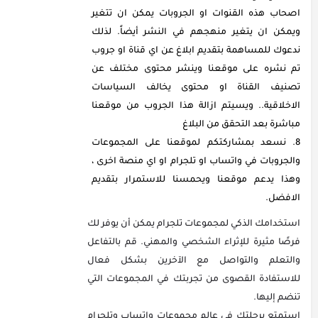
اصحاب هذه القنوات او الجروبات يمكن ان تتغير
ويمكن ان يتغير منهجهم في النشر أيضاً. لذلك
ندعوك للمساهمة بتقديم ابلاغ عن اي قناة او جروب
تم نشره على موقعنا وينشر محتوى مختلف عن
تصنيف القناة او محتوى يخالف السياسات
الاخلاقية.. ويسيتم ازالة هذا الجروب من موقعنا
مباشرة بعد التحقق من البلاغ
نسعد بمشاركتكم لموقعنا على المجموعات
والجروبات في واتساب او تلجرام او اي منصة اخرى ،
وهذا يدعم موقعنا ويحمسنا للاستمرار بتقديم
الافضل.
استخدامك الذكي لمجموعات تلجرام يمكن أن يوفر لك
فرصًا مثيرة للإثراء الشخصي والمهني. قم بالتفاعل
والتعلم والتواصل مع الآخرين بشكل فعال
للاستفادة القصوى من تجربتك في المجموعات التي
تنضم إليها.
استمتع برحلتك في عالم مجموعات واتساب وتلجرام