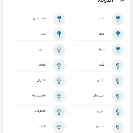
الدولة:
مصر
فلسطين
قطر
لبنان
ليبيا
سورية
عُمان
تونس
اليمن
العراق
الصومال
السعودية
الاردن
الامارات
البحرين
الجزائر