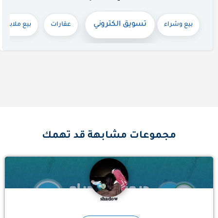
تسويق الكتروني
بيع وشراء
عقارات
بيع ملابس 
𝚆𝙴𝙻𝙲𝙾𝙼𝙴 𝚝𝚘 𝙶𝚁𝙾𝚄𝙿 - بأسلوبك تنحب، وتُحترم، َّ ○ تتفاعل نرفعك إشراف ○ للحلوين لحوج اوتت. ○ ممنوع سرق…
مجموعات مشابهة قد تهمك
𝐬𝐡𝐚𝐝𝐨𝐰