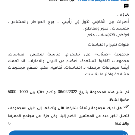
ضـبَاب
أَصوَات مِنْ الْمَاضِي تدُورُ فِي رَأْسِي .. بوح الخواطر والمشاعر ،
مقتبسات ، صور ومقاطع .
خواطر ، اقتباسات ، حكم
قنوات تلجرام اقتباسات
مجموعة «ضـبَاب» على تيليجرام. مناسبة لمهتمي اقتباسات،
مجموعات ثقافية. تستهدف أعضاء من الاردن والامارات. قد تهمك
أيضًا مجموعات مرتبطة بـ اقتباسات، ثقافية، حكم. تصفّح مجموعات
مشابهة واختر ما يناسبك.
تم نشر هذه المجموعة بتاريخ 06/02/2022 وتضم حاليًا بين 1000 -5000
عضوًا نشطًا.
هل لديك مجموعة رائعة؟ شاركها الآن وأضفها إلى دليل المجموعات
لتصل لأكبر عدد من المهتمين: انضم إلينا وكن جزءًا من مجتمع المعرفة
والفائدة! ✨