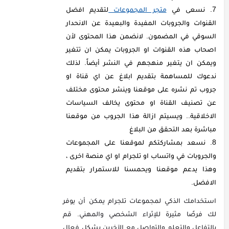
نسعى في
متجر المجموعات
لتقديم افضل
القنوات والجروبات المفيدة والبعيدة عن الانحدار
السوقي في المضمون. لانضمن هذا المحتوى لأن
اصحاب هذه القنوات او الجروبات يمكن ان تتغير
ويمكن ان يتغير منهجهم في النشر أيضاً. لذلك
ندعوك للمساهمة بتقديم ابلاغ عن اي قناة او
جروب تم نشره على موقعنا وينشر محتوى مختلف
عن تصنيف القناة او محتوى يخالف السياسات
الاخلاقية.. ويسيتم ازالة هذا الجروب من موقعنا
مباشرة بعد التحقق من البلاغ
نسعد بمشاركتكم لموقعنا على المجموعات
والجروبات في واتساب او تلجرام او اي منصة اخرى ،
وهذا يدعم موقعنا ويحمسنا للاستمرار بتقديم
الافضل.
استخدامك الذكي لمجموعات تلجرام يمكن أن يوفر
لك فرصًا مثيرة للإثراء الشخصي والمهني. قم
بالتفاعل والتعلم والتواصل مع الآخرين بشكل فعال