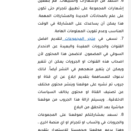
استفد من الإشعارات والتنبيهات: قم بتفعيل
إشعارات المجموعة على تطبيق تلجرام حتى تكون
على علم بالمحادثات الجديدة والمشاركات المهمة.
هذا يمكن أن يساعدك على المشاركة في الوقت
المناسب وعدم تفويت المعلومات الهامة.
نسعى في
متجر المجموعات
لتقديم افضل
القنوات والجروبات المفيدة والبعيدة عن الانحدار
السوقي في المضمون. لانضمن هذا المحتوى لأن
اصحاب هذه القنوات او الجروبات يمكن ان تتغير
ويمكن ان يتغير منهجهم في النشر أيضاً. لذلك
ندعوك للمساهمة بتقديم ابلاغ عن اي قناة او
جروب تم نشره على موقعنا وينشر محتوى مختلف
عن تصنيف القناة او محتوى يخالف السياسات
الاخلاقية.. ويسيتم ازالة هذا الجروب من موقعنا
مباشرة بعد التحقق من البلاغ
نسعد بمشاركتكم لموقعنا على المجموعات
والجروبات في واتساب او تلجرام او اي منصة اخرى ،
وهذا يدعم موقعنا ويحمسنا للاستمرار بتقديم