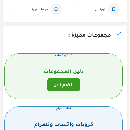
فوركس
جروبات فوركس
مجموعات مميزة :
قناة واتساب
دليل المجموعات
انضم الان
قناة تلجرام
قروبات واتساب وتلغرام