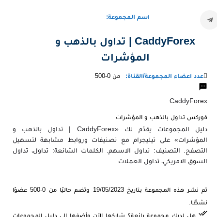
اسم المجموعة:
CaddyForex | تداول بالذهب و
المؤشرات
عدد اعضاء المجموعة/القناة:
من 0-500
CaddyForex
فوركس تداول بالذهب و المؤشرات
دليل المجموعات يقدّم لك «CaddyForex | تداول بالذهب و
المؤشرات» على تيليجرام مع تصنيفات وروابط مشابهة لتسهيل
التصفح. التصنيف: تداول الاسهم. الكلمات الشائعة: تداول، تداول
السوق الامريكي، تداول العملات.
تم نشر هذه المجموعة بتاريخ 19/05/2023 وتضم حاليًا من 0-500 عضوًا
نشطًا.
هل لديك مجموعة رائعة؟ شاركها الآن وأضفها إلى دليل المجموعات