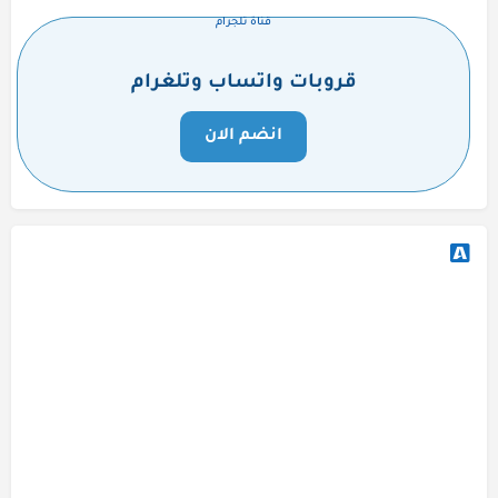
قناة تلجرام
قروبات واتساب وتلغرام
انضم الان