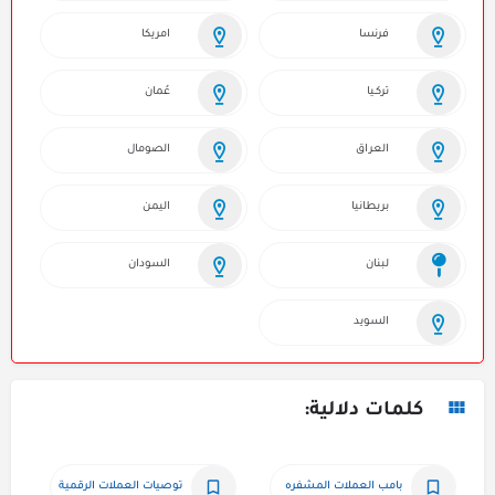
فرنسا
امريكا
تركـيا
عُمان
العراق
الصومال
بريطانيا
اليمن
لبنان
السودان
السويد
كلمات دلالية:
بامب العملات المشفره
توصيات العملات الرقمية