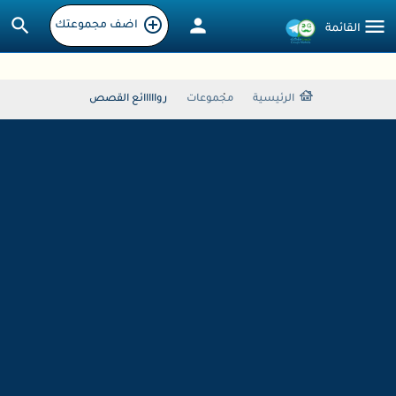
اضف مجموعتك
الرئيسية
مجموعات
روااااائع القصص