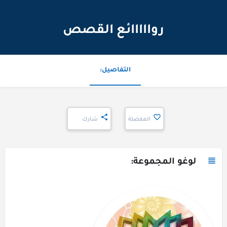
روااااائع القصص
التفاصيل:
المفضلة
شارك
لوغو المجموعة: