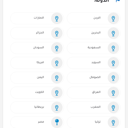
الدولة:
الاردن
الامارات
البحرين
الجزائر
السعودية
السودان
السويد
امريكا
الصومال
اليمن
العراق
الكويت
المغرب
بريطانيا
تركـيا
مصر