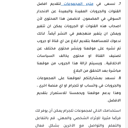
نسعى في
متجر المجموعات
لتقديم افضل
القنوات والجروبات المفيدة والبعيدة عن الانحدار
السوقي في المضمون. لانضمن هذا المحتوى لأن
اصحاب هذه القنوات او الجروبات يمكن ان تتغير
ويمكن ان يتغير منهجهم في النشر أيضاً. لذلك
ندعوك للمساهمة بتقديم ابلاغ عن اي قناة او جروب
تم نشره على موقعنا وينشر محتوى مختلف عن
تصنيف القناة او محتوى يخالف السياسات
الاخلاقية.. ويسيتم ازالة هذا الجروب من موقعنا
مباشرة بعد التحقق من البلاغ
نسعد بمشاركتكم لموقعنا على المجموعات
والجروبات في واتساب او تلجرام او اي منصة اخرى ،
وهذا يدعم موقعنا ويحمسنا للاستمرار بتقديم
الافضل.
استخدامك الذكي لمجموعات تلجرام يمكن أن يوفر لك
فرصًا مثيرة للإثراء الشخصي والمهني. قم بالتفاعل
والتعلم والتواصل مع الآخرين بشكل فعال