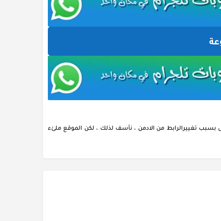
عة
بسبب تغييرالرابط من الادمن ، نأسف لذلك ، لكن الموقع ملئء