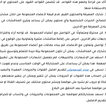
أكد من قراءة وفهم هذه القواعد. قد تتضمن القواعد القيود على المحتوى او 
الاستفادة منها.
شارك المعرفة والمحتوى القيم: قدم قيمة لأعضاء المجموعة من خلال مشاركة 
لنصائح، الخبرات الشخصية وأي محتوى يمكن أن يساعد ويثري المناقشات في 
بادل المعرفة مع الآخرين.
كن محترمًا ومتعاونًا: في التواصل مع أعضاء المجموعة. قد تواجه آراء وافترا
جهات نظر الآخرين. احرص على إقامة مناقشات مثمرة وتعاونية دون الوقوع في الم
تواصل وتعاون مع الأعضاء: قم ببناء علاقات مع أعضاء المجموعة عن طريق 
شارك في المناقشات. يمكن أن تكون المجموعة بيئة جيدة للتعلم وتوسيع شبكتك
استفد من الإشعارات والتنبيهات: قم بتفعيل إشعارات المجموعة على تطبيق ت
لمهمة. هذا يمكن أن يساعدك على المشاركة في الوقت المناسب وعدم تفويت ال
نسعى في
لتقديم افضل القنوات والجروبات المفيدة والبعي
متجر المجموعات
أن اصحاب هذه القنوات او الجروبات يمكن ان تتغير ويمكن ان يتغير منهجهم في
ناة او جروب تم نشره على موقعنا وينشر محتوى مختلف عن تصنيف القناة او محت
ن موقعنا مباشرة بعد التحقق من البلاغ
نسعد بمشاركتكم لموقعنا على المجموعات والجروبات في واتساب او تلجرام ا
تقديم الافضل.