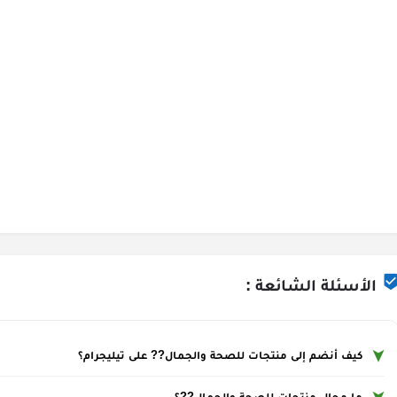
الأسئلة الشائعة :
كيف أنضم إلى منتجات للصحة والجمال?‍? على تيليجرام؟
ما مجال منتجات للصحة والجمال?‍?؟