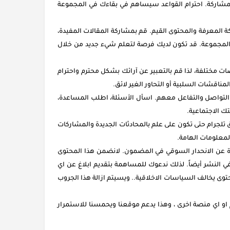
المشاركة. احترام القواعد سيساهم في بقاءك في المجموعة
المعرفة والمحتوى القيم. قم بمشاركة المقالات المفيدة،
المجموعة. قد تكون لديك فرصة لتعلم شيء جديد من خلال
ضات مختلفة، لذا قم بالتعبير عن آرائك بشكل محترم واحترام
ناقشات السلبية أو التحاور الغير لائق.
التواصل والتفاعل معهم. اسأل الأسئلة، اطلب المساعدة،
 الاجتماعية.
لجرام حتى تكون على علم بالمحادثات الجديدة والمشاركات
معلومات الهامة.
دة عن الانحدار السوقي في المضمون. لانضمن هذا المحتوى
 النشر أيضاً. لذلك ندعوك للمساهمة بتقديم ابلاغ عن اي
وى يخالف السياسات الاخلاقية.. ويسيتم ازالة هذا الجروب
و اي منصة اخرى ، وهذا يدعم موقعنا ويحمسنا للاستمرار