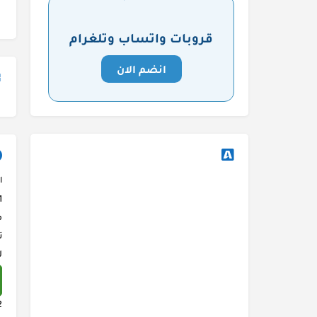
قروبات واتساب وتلغرام
انضم الان
ا
م
ت
ل