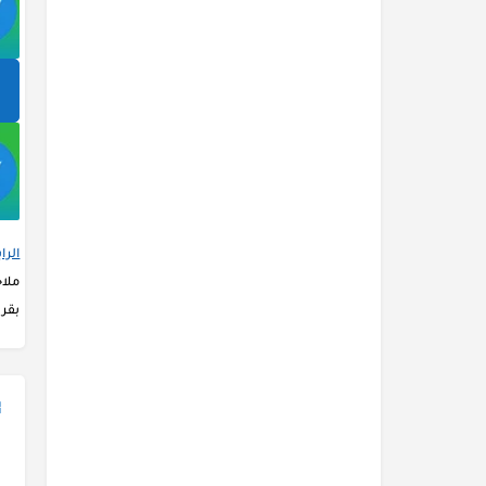
الرا
ملا
بقرو