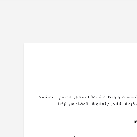
مع تصنيفات وروابط مشابهة لتسهيل التصفح. التصنيف:
قروبات تيليجرام تعليمية. الأعضاء من: تركـيا.