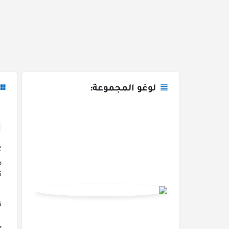
لوغو المجموعة:
د
ت
تم