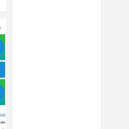
ر
الرا
ملا