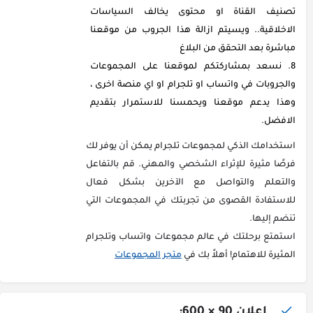
تصنيف القناة او محتوى يخالف السياسات
الاخلاقية.. ويسيتم ازالة هذا الجروب من موقعنا
مباشرة بعد التحقق من البلاغ
نسعد بمشاركتكم لموقعنا على المجموعات
والجروبات في واتساب او تلجرام او اي منصة اخرى ،
وهذا يدعم موقعنا ويحمسنا للاستمرار بتقديم
الافضل.
استخدامك الذكي لمجموعات تلجرام يمكن أن يوفر لك
فرصًا مثيرة للإثراء الشخصي والمهني. قم بالتفاعل
والتعلم والتواصل مع الآخرين بشكل فعال
للاستفادة القصوى من تجربتك في المجموعات التي
تنضم إليها.
استمتع برحلتك في عالم مجموعات واتساب وتلجرام
المثيرة للاهتمام! أهلاً بك في
متجر المجموعات
اعلان 90 × 600: