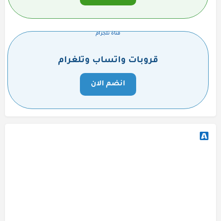
قناة تلجرام
قروبات واتساب وتلغرام
انضم الان