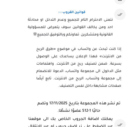
قوانين القروب : :
نتمنى الاحترام التام للجميع وعدم التدخل او محادثة
احد ومن يخالف القوانين سوف يتعرض للمسؤولية
القانونية ومتشكرين تعاونكم وبالتوفيق للجميع🌸
إذا كنت تبحث عن واتساب في موضوع «طرق الربح
من الانترنت» فهذا الإعلان يساعدك على الوصول
بسرعة. ضمن تصنيف ربح من الأنترنت. واهتمامات
مثل الدخول الى مجموعة واتساب، الدعوة للانضمام
إلى مجموعة واتساب، الربح من الانترنت. تابع أيضًا
صفحات مشابهة داخل نفس التصنيف.
تم نشر هذه المجموعة بتاريخ 17/11/2025 وتضم
حاليًا 1-512 عضوًا نشطًا.
يمكنك اضافة الجروب الخاص بك الى موقعنا
عبر الضغط على زر اضف جروب او عبر الانتقال