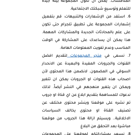
المناقشات. يمكن أن تكون المجموعة بيئة جيدة
للتعلم وتوسيع شبكتك الاجتماعية.
استفد من الإشعارات والتنبيهات: قم بتفعيل
إشعارات المجموعة على تطبيق تلجرام حتى تكون
على علم بالمحادثات الجديدة والمشاركات المهمة.
هذا يمكن أن يساعدك على المشاركة في الوقت
المناسب وعدم تفويت المعلومات الهامة.
نسعى في
متجر المجموعات
لتقديم افضل
القنوات والجروبات المفيدة والبعيدة عن الانحدار
السوقي في المضمون. لانضمن هذا المحتوى لأن
اصحاب هذه القنوات او الجروبات يمكن ان تتغير
ويمكن ان يتغير منهجهم في النشر أيضاً. لذلك
ندعوك للمساهمة بتقديم ابلاغ عن اي قناة او جروب
تم نشره على موقعنا وينشر محتوى مختلف عن
تصنيف القناة او محتوى يخالف السياسات
الاخلاقية.. ويسيتم ازالة هذا الجروب من موقعنا
مباشرة بعد التحقق من البلاغ
نسعد بمشاركتكم لموقعنا على المجموعات