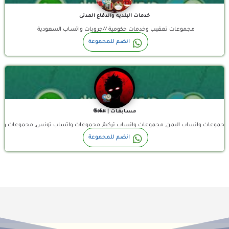
خدمات البلديه والدفاع المدنى
مجموعات تعقيب وخدمات حكومية //جروبات واتساب السعودية
قناة واتساب
انضم للمجموعة
مـسـابـقـات | 𝕲𝖔𝖐𝖚
مغرب, مجموعات واتساب اليمن, مجموعات واتساب تركية, مجموعات واتساب تونس, مجموعا
انضم للمجموعة