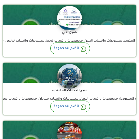
تامين طبي
واتساب المغرب, مجموعات واتساب اليمن, مجموعات واتساب تركية, مجموعات واتساب تون
مكتب أنجاز خدمات عامة vip نستقبل شهادات صحية نظامية 100% موثقه في منصة بلدي (خدمات الجوازات والزيارات )…
انضم للمجموعة
منجز للخدمات العامةvip
اب السعودية, مجموعات واتساب اليمن, مجموعات واتساب سودان, مجموعات واتساب سور
قناة واتساب
انضم للمجموعة