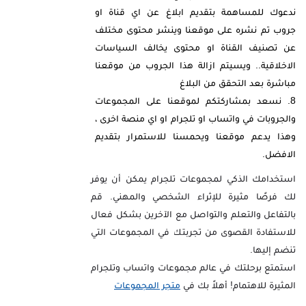
ندعوك للمساهمة بتقديم ابلاغ عن اي قناة او
جروب تم نشره على موقعنا وينشر محتوى مختلف
عن تصنيف القناة او محتوى يخالف السياسات
الاخلاقية.. ويسيتم ازالة هذا الجروب من موقعنا
مباشرة بعد التحقق من البلاغ
نسعد بمشاركتكم لموقعنا على المجموعات
والجروبات في واتساب او تلجرام او اي منصة اخرى ،
وهذا يدعم موقعنا ويحمسنا للاستمرار بتقديم
الافضل.
استخدامك الذكي لمجموعات تلجرام يمكن أن يوفر
لك فرصًا مثيرة للإثراء الشخصي والمهني. قم
بالتفاعل والتعلم والتواصل مع الآخرين بشكل فعال
للاستفادة القصوى من تجربتك في المجموعات التي
تنضم إليها.
استمتع برحلتك في عالم مجموعات واتساب وتلجرام
المثيرة للاهتمام! أهلاً بك في
متجر المجموعات