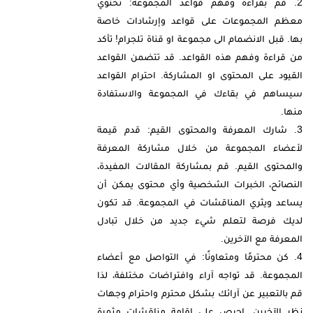
قم بقراءة وفهم قواعد المجموعة: تحتوي
معظم المجموعات على قواعد وإرشادات خاصة
بها. قبل الانضمام الى مجموعة او قناة تلجرام! تأكد
من قراءة وفهم هذه القواعد. قد تتضمن القواعد
القيود على المحتوى او المشاركة. احترام القواعد
سيساهم في بقاءك في المجموعة والاستفادة
منها.
شارك المعرفة والمحتوى القيم: قدم قيمة
لأعضاء المجموعة من خلال مشاركة المعرفة
والمحتوى القيم. قم بمشاركة المقالات المفيدة،
النصائح، الخبرات الشخصية وأي محتوى يمكن أن
يساعد ويثري المناقشات في المجموعة. قد تكون
لديك فرصة لتعلم شيء جديد من خلال تبادل
المعرفة مع الآخرين.
كن محترمًا ومتعاونًا: في التواصل مع أعضاء
المجموعة. قد تواجه آراء وافتراضات مختلفة، لذا
قم بالتعبير عن آرائك بشكل محترم واحترام وجهات
نظر الآخرين. احرص على إقامة مناقشات مثمرة