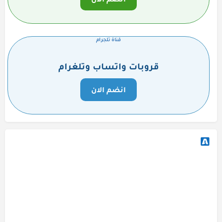
قناة تلجرام
قروبات واتساب وتلغرام
انضم الان