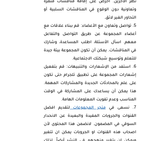
نظر الآخرين. احرص على إقامة مناقشات مثمرة
وتعاونية دون الوقوع في المناقشات السلبية أو
التحاور الغير لائق.
تواصل وتعاون مع الأعضاء: قم ببناء علاقات مع
أعضاء المجموعة عن طريق التواصل والتفاعل
معهم. اسأل الأسئلة، اطلب المساعدة، وشارك
في المناقشات. يمكن أن تكون المجموعة بيئة جيدة
للتعلم وتوسيع شبكتك الاجتماعية.
استفد من الإشعارات والتنبيهات: قم بتفعيل
إشعارات المجموعة على تطبيق تلجرام حتى تكون
على علم بالمحادثات الجديدة والمشاركات المهمة.
هذا يمكن أن يساعدك على المشاركة في الوقت
المناسب وعدم تفويت المعلومات الهامة.
نسعى في
متجر المجموعات
لتقديم افضل
القنوات والجروبات المفيدة والبعيدة عن الانحدار
السوقي في المضمون. لانضمن هذا المحتوى لأن
اصحاب هذه القنوات او الجروبات يمكن ان تتغير
ويمكن ان يتغير منهجهم في النشر أيضاً. لذلك