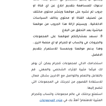
ندعوك للمساهمة بتقديم ابلاغ عن اي قناة او
جروب تم نشره على موقعنا وينشر محتوى مختلف
عن تصنيف القناة او محتوى يخالف السياسات
الاخلاقية.. ويسيتم ازالة هذا الجروب من موقعنا
مباشرة بعد التحقق من البلاغ
نسعد بمشاركتكم لموقعنا على المجموعات
والجروبات في واتساب او تلجرام او اي منصة اخرى ،
وهذا يدعم موقعنا ويحمسنا للاستمرار بتقديم
الافضل.
استخدامك الذكي لمجموعات تلجرام يمكن أن يوفر
لك فرصًا مثيرة للإثراء الشخصي والمهني. قم
بالتفاعل والتعلم والتواصل مع الآخرين بشكل فعال
للاستفادة القصوى من تجربتك في المجموعات التي
تنضم إليها.
استمتع برحلتك في عالم مجموعات واتساب وتلجرام
المثيرة للاهتمام! أهلاً بك في
متجر المجموعات