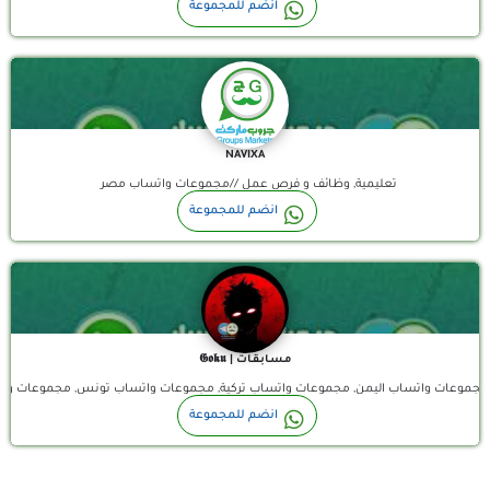
🎓 سواء كنت طالب جامعة أو خريج... الفرصة اللي هتغير مستقبلك 
انضم للمجموعة
NAVIXA
تعليمية, وظائف و فرص عمل //مجموعات واتساب مصر
قناة واتساب
انضم للمجموعة
مـسـابـقـات | 𝕲𝖔𝖐𝖚
مغرب, مجموعات واتساب اليمن, مجموعات واتساب تركية, مجموعات واتساب تونس, مجموعا
انضم للمجموعة