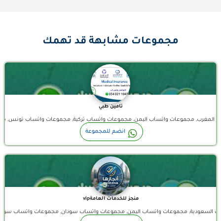
قناة واتساب
مجموعات مشابهة قد تهمك
تامين طبي
واتساب المغرب, مجموعات واتساب اليمن, مجموعات واتساب تركية, مجموعات واتساب تون
مكتب أنجاز خدمات عامة vip نستقبل شهادات صحية نظامية 100% موثقه في منصة بلدي (خدمات الجوازات والزيارات )…
انضم للمجموعة
منجز للخدمات العامةvip
اب السعودية, مجموعات واتساب اليمن, مجموعات واتساب سودان, مجموعات واتساب سور