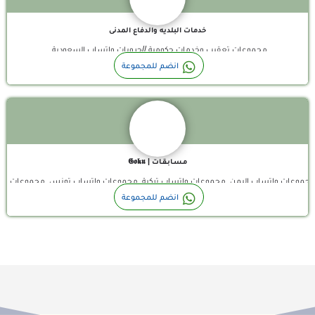
خدمات البلديه والدفاع المدنى
مجموعات تعقيب وخدمات حكومية //جروبات واتساب السعودية
قناة واتساب
انضم للمجموعة
مـسـابـقـات | 𝕲𝖔𝖐𝖚
مغرب, مجموعات واتساب اليمن, مجموعات واتساب تركية, مجموعات واتساب تونس, مجموعا
انضم للمجموعة