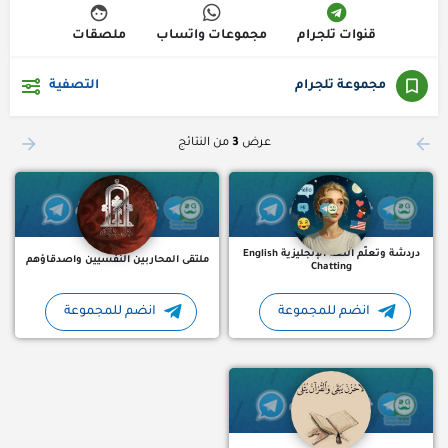
قنوات تلجرام
مجموعات واتساب
ملصقات
مجموعة تلجرام
التصفية
English Chatting هي مجموعة دردشة وتعلّم اللغة الإنجليزية على تيليجرام، مخصصة لممارسة المحادثة اليومية باللغة…
مجموعة تلجرام ملتقى المحار
عرض
3
من النتائج
دردشة وتعلّم اللغة الإنجليزية English
ملتقى المحاربين النفسيين واصدقاؤهم
Chatting
انضم للمجموعة
انضم للمجموعة
قناتي خاصة ب القرآن الكريم لكم ولي احبتي شاركوا القرآن مع أصدقا