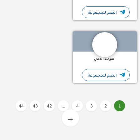
انضم للمجموعة
قناة تلجرام المرصد الفلكي لسنا مجرد ناظرين إلى السماء… نحن ر
المرصد الفلكي
انضم للمجموعة
44
43
42
...
4
3
2
1
→