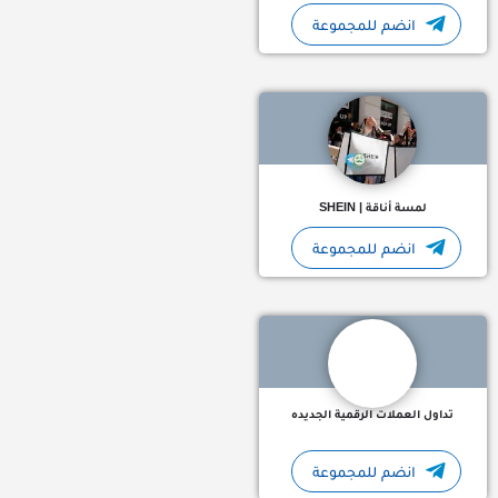
انضم للمجموعة
لمسة أناقة | SHEIN
انضم للمجموعة
نرسم المستقبل من خلال استثماراتنا الجريئة في الافكار المبتكرة وا
تداول العملات الرقمية الجديده
انضم للمجموعة
💎 عروض ومنتجات مختارة بعناية 🔥 خصومات تصل حتى 70% 🛍️ إكسسوارات عصرية وأشياء ترند 🚚 شحن مباشر لبيتك داخل…