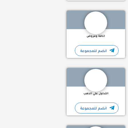
اناقة وعروض
انضم للمجموعة
التداول علي الذهب قناة مختصة في التداول على االذهب في الفوركس
التداول علي الذهب
انضم للمجموعة
قناتنا "Mechatronics" تحتوي على:- مراجع وكتب للمقررات الجامعية مشاريع تخرج وفيديوهات لأفكارمتنوعه ملتقى…