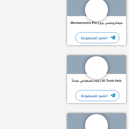
ميكاترونكس برو | Mechatronics Pro
انضم للمجموعة
بوابتك المجانية لعالم الذكاء الاصطناعي! اكتشف أدوات، شروحات،
AI Tools Hub | ذكاء اصطناعي مجاناً
انضم للمجموعة
بوت تلجرام يقدم لك حلقات مسلسل المؤسس أورهان 🔥 بتنزل خل