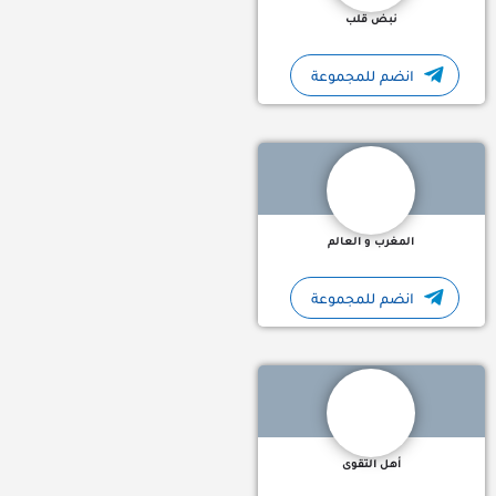
نبض قلب
انضم للمجموعة
المغرب والعالم: مساحة عربية للنقاش والثقافة تجمع المغرب والعا
المغرب و العالم
انضم للمجموعة
أهل التقوى 🕊️ "وَتَزَوَّدُوا فَإِنَّ خَيْرَ الزَّادِ التَّقْوَى" واحة إيمانية تأخذ
أهل التقوى