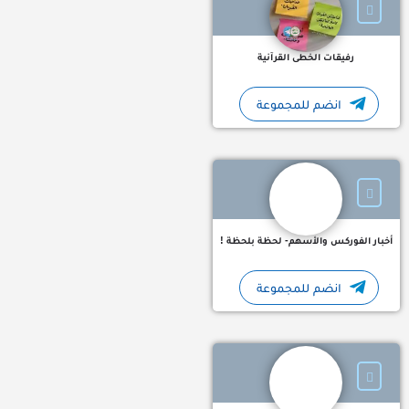
رفيقات الخطى القرآنية
انضم للمجموعة
أخبار الفوركس والأسهم مباشرة - لحظة بلحظة !⚡️📈💰 أسرع واهم ال
أخبار الفوركس والأسهم- لحظة بلحظة !
انضم للمجموعة
نبض قلب قنوات تلجرام اسلامية خواطر آيات قرآنية حالات قرآنية