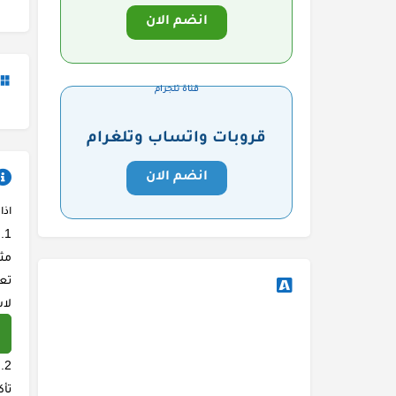
انضم الان
قناة تلجرام
قروبات واتساب وتلغرام
انضم الان
اذا
مثل
تعل
لاس
تأك