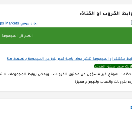
ابط القروب او القناة:
انضم الى المجموعة
ابط مختلف او المجموعة تنشر مواد اباحية قدم بلاغ عن المجموعة بالضغط هنا
لانك معنا يحقق الهدف
حظه : الموقع غير مسؤول عن محتوى القروبات ، وبعض روابط المجموعات لا تعم
ء بقروبات واتساب وتليجرام مميزة.